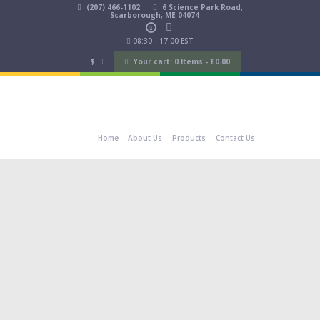
(207) 466-1102
6 Science Park Road,
Scarborough, ME 04074
08:30 - 17:00 EST
$
Your cart:
0 Items
-
£
0.00
Home
About Us
Products
Contact Us