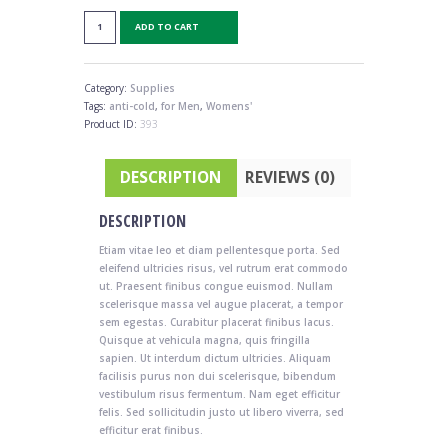
Lens
ADD TO CART
Case
quantity
Category:
Supplies
Tags:
anti-cold
,
for Men
,
Womens'
Product ID:
393
DESCRIPTION
REVIEWS (0)
DESCRIPTION
Etiam vitae leo et diam pellentesque porta. Sed
eleifend ultricies risus, vel rutrum erat commodo
ut. Praesent finibus congue euismod. Nullam
scelerisque massa vel augue placerat, a tempor
sem egestas. Curabitur placerat finibus lacus.
Quisque at vehicula magna, quis fringilla
sapien. Ut interdum dictum ultricies. Aliquam
facilisis purus non dui scelerisque, bibendum
vestibulum risus fermentum. Nam eget efficitur
felis. Sed sollicitudin justo ut libero viverra, sed
efficitur erat finibus.